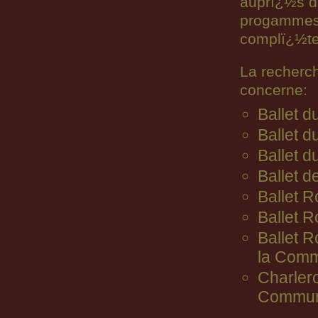
auprï¿½s d
progammes n
complï¿½ter
La recherc
concerne:
Ballet 
Ballet d
Ballet d
Ballet d
Ballet R
Ballet 
Ballet 
la Comm
Charler
Commun