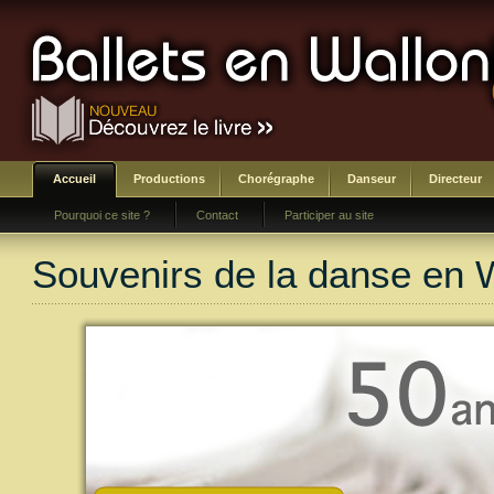
Accueil
Productions
Chorégraphe
Danseur
Directeur
Pourquoi ce site ?
Contact
Participer au site
Souvenirs de la danse en 