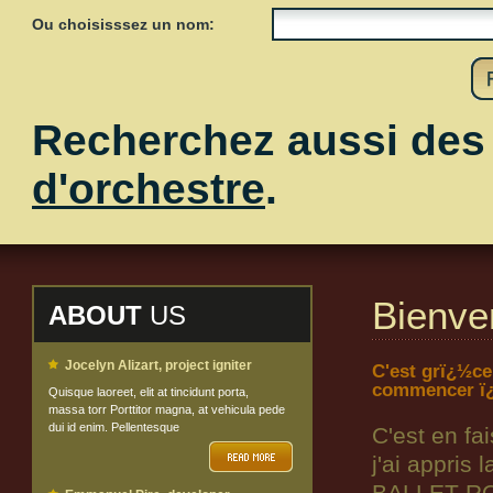
Ou choisisssez un nom:
Recherchez aussi de
d'orchestre
.
Bienve
ABOUT
US
Jocelyn Alizart, project igniter
C'est grï¿½ce
commencer ï¿
Quisque laoreet, elit at tincidunt porta,
massa torr Porttitor magna, at vehicula pede
dui id enim. Pellentesque
C'est en fa
j'ai appris