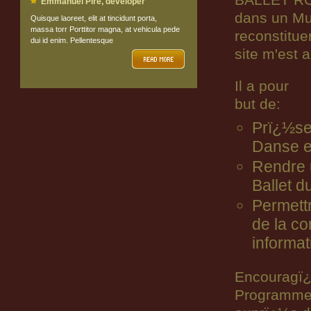
BALLET ROY
Emmanuel Pire, developer
dans un Mu
Quisque laoreet, elit at tincidunt porta,
massa torr Porttitor magna, at vehicula pede
reconstitue
dui id enim. Pellentesque
site m'est 
Il a pour
but de:
Prï¿½ser
Danse e
Rendre
Ballet 
Permett
de la c
informat
Encouragï¿½
Programmes,