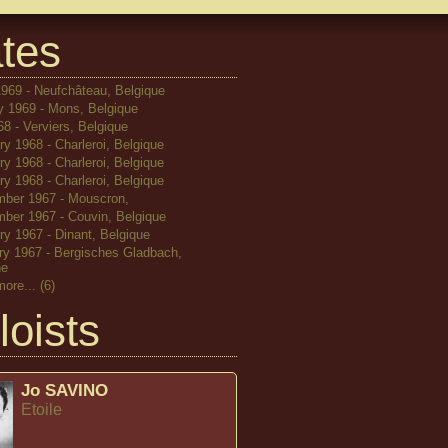
tes
 1969 - Neufchâteau, Belgique
y 1969 - Mons, Belgique
8 - Verviers, Belgique
y 1968 - Charleroi, Belgique
y 1968 - Charleroi, Belgique
y 1968 - Charleroi, Belgique
ber 1967 - Mouscron,
ber 1967 - Couvin, Belgique
ry 1967 - Dinant, Belgique
ry 1967 - Bergisches Gladbach,
ne
more...
(6)
loists
Jo SAVINO
Etoile