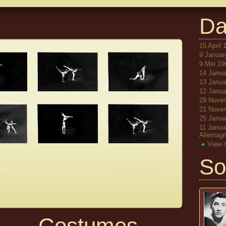
Da
15 April
9 Januar
9 Mei 196
14 Januar
13 Januar
12 Januar
29 Novem
21 Novem
25 Janua
11 Janua
Allemag
View 
So
Costumes