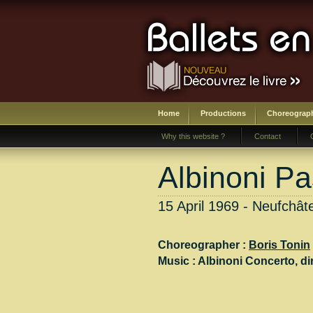
Home
Productions
Choreograp
Why this website ?
Contact
Albinoni P
15 April 1969 - Neufchât
Choreographer :
Boris Tonin
Music :
Albinoni Concerto
, di