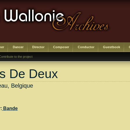
her
Dancer
Director
Composer
Conductor
Guestbook
Contribute to the project
as De Deux
eau, Belgique
r:
Bande