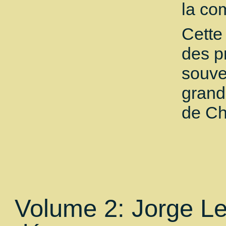
la co
Cette
des p
souve
grand
de Ch
Volume 2: Jorge L