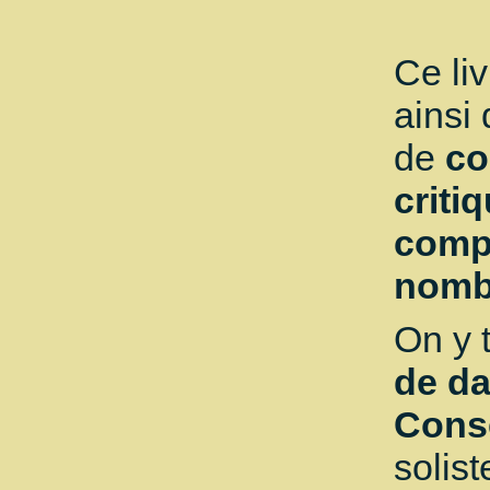
Ce li
ainsi
de
co
criti
compl
nombr
On y 
de d
Conse
solist