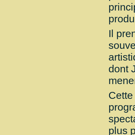
princi
produ
Il pr
souve
artis
dont 
mener
Cette
progr
spect
plus 