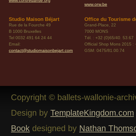
www.contredanse.org
www.orw.be
Studio Maison Béjart
Office du Tourisme de
Rue de la Fourche 49
Grand-Place, 22
B 1000 Bruxelles
7000 MONS
Tel 0032 491 64 24 44
Tél. : +32 (0)65/40. 53.67
Email:
Official Shop Mons 2015 : 
contact@studiomaisonbejart.com
GSM: 0475/81.00.74
Copyright © ballets-wallonie-arch
Design by
TemplateKingdom.com
Book
designed by
Nathan Thoms