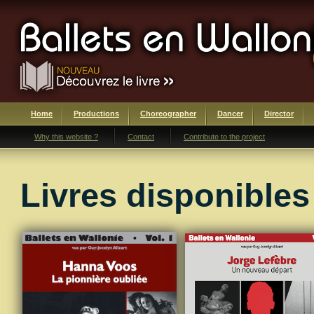
Home
Productions
Choreographer
Dancer
Director
Why this website ?
Contact
Contribute to the project
Livres disponibles