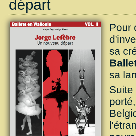
départ
Pour 
d'inv
sa cré
Balle
sa la
Suite
porté,
Belgi
l'étr