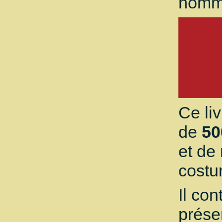
homm
Ce li
de
50
et de
costu
Il con
prése