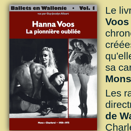
Le li
Voos 
chron
créée
qu'el
sa car
Mons 
Les r
direc
de Wa
Charl