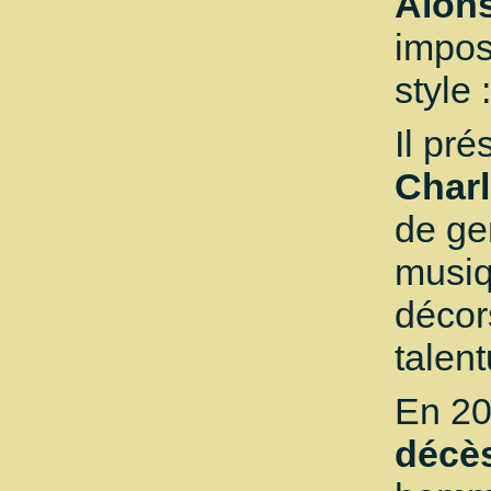
Alon
impos
style 
Il pr
Charl
de ge
musiq
décor
talent
En 2
décè