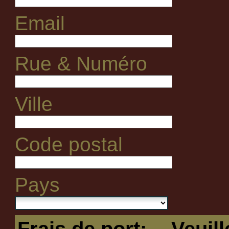
Email
Rue & Numéro
Ville
Code postal
Pays
Frais de port:
-- Veuil