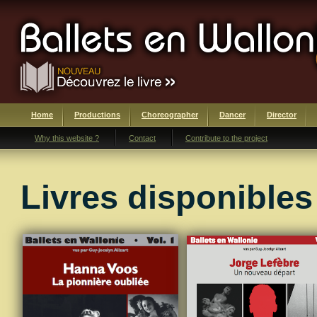
Home
Productions
Choreographer
Dancer
Director
Why this website ?
Contact
Contribute to the project
Livres disponibles