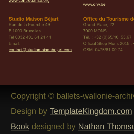
www.contredanse.org
www.orw.be
Studio Maison Béjart
Office du Tourisme de
Rue de la Fourche 49
Grand-Place, 22
B 1000 Bruxelles
7000 MONS
Tel 0032 491 64 24 44
Tél. : +32 (0)65/40. 53.67
Email:
Official Shop Mons 2015 : 
contact@studiomaisonbejart.com
GSM: 0475/81.00.74
Copyright © ballets-wallonie-arch
Design by
TemplateKingdom.com
Book
designed by
Nathan Thoms