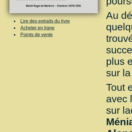
pours
Au dé
Lire des extraits du livre
quelq
Acheter en ligne
Points de vente
trouv
succe
plus 
sur la
Tout 
avec 
sur la
Ménia