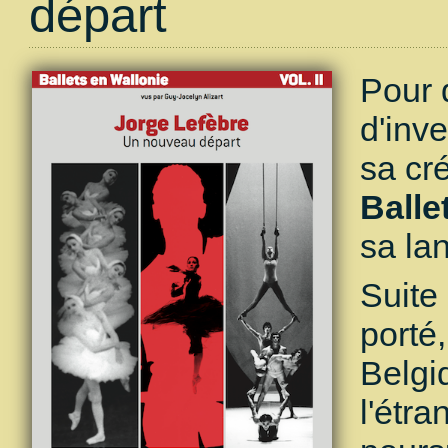
départ
Pour 
d'inv
sa cré
Balle
sa la
Suite
porté,
Belgi
l'étr