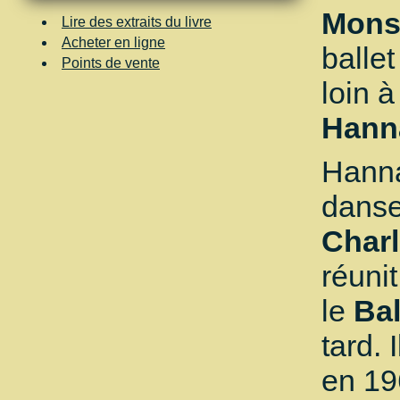
Mon
Lire des extraits du livre
Acheter en ligne
balle
Points de vente
loin 
Hann
Hanna
dans
Charl
réuni
le
Bal
tard. 
en 19