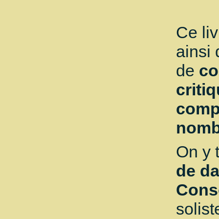
Ce li
ainsi
de
co
criti
compl
nombr
On y 
de d
Conse
solist