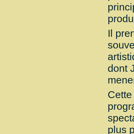
princi
produ
Il pr
souve
artis
dont 
mener
Cette
progr
spect
plus 