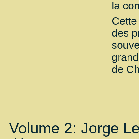
la co
Cette
des p
souve
grand
de Ch
Volume 2: Jorge L