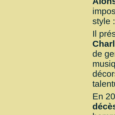
Alon
impos
style 
Il pr
Charl
de ge
musiq
décor
talent
En 2
décè