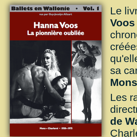
Le li
Voos 
chron
créée
qu'el
sa car
Mons 
Les r
direc
de Wa
Charl