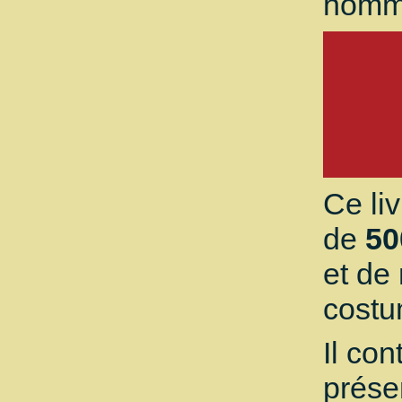
homm
Ce li
de
50
et de
costu
Il con
prése