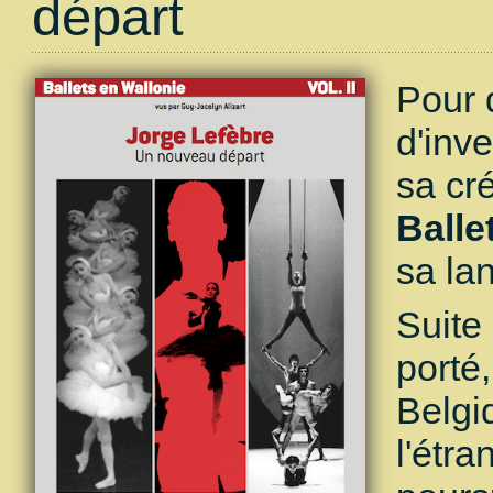
départ
Pour 
d'inv
sa cré
Balle
sa la
Suite
porté,
Belgi
l'étr