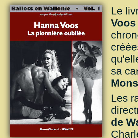
Le li
Voos 
chron
créée
qu'el
sa car
Mons 
Les r
direc
de Wa
Charl