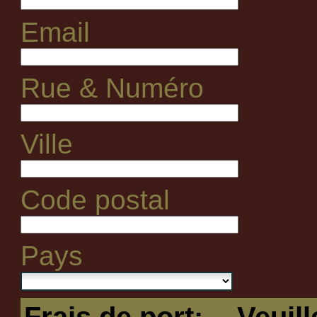
Email
Rue & Numéro
Ville
Code postal
Pays
Frais de port:
-- Veuil