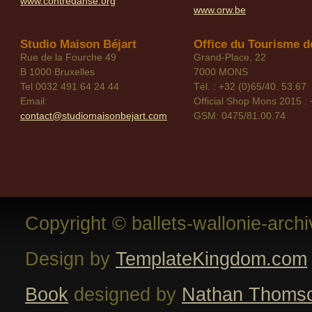
www.contredanse.org
www.orw.be
Studio Maison Béjart
Office du Tourisme de
Rue de la Fourche 49
Grand-Place, 22
B 1000 Bruxelles
7000 MONS
Tel 0032 491 64 24 44
Tél. : +32 (0)65/40. 53.67
Email:
Official Shop Mons 2015 : 
contact@studiomaisonbejart.com
GSM: 0475/81.00.74
Copyright © ballets-wallonie-arch
Design by
TemplateKingdom.com
Book
designed by
Nathan Thoms