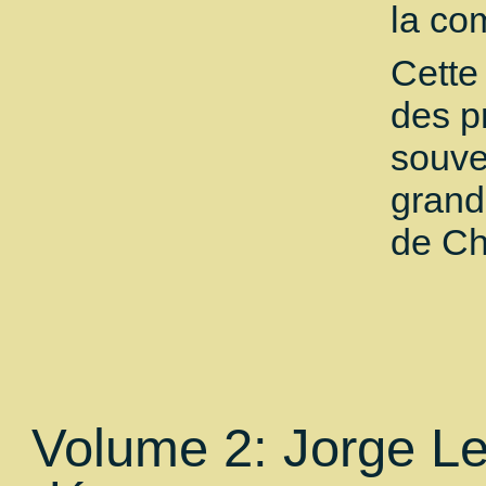
la co
Cette
des p
souve
grand
de Ch
Volume 2: Jorge L