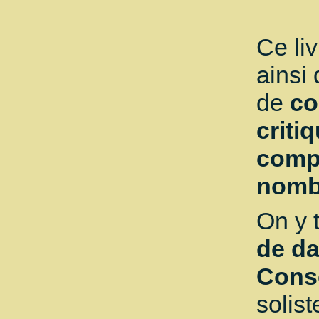
Ce li
ainsi
de
co
criti
compl
nombr
On y 
de d
Conse
solist