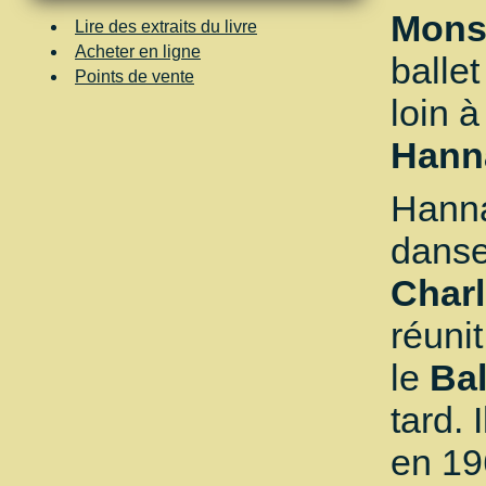
Mon
Lire des extraits du livre
Acheter en ligne
balle
Points de vente
loin 
Hann
Hanna
dans
Charl
réuni
le
Bal
tard. 
en 19