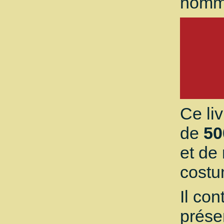
homm
Ce li
de
50
et de
costu
Il con
prése