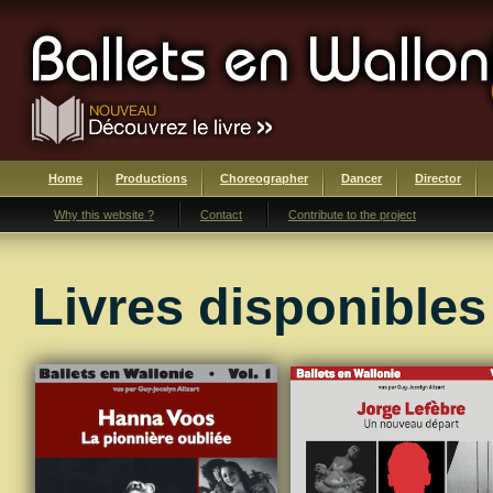
Home
Productions
Choreographer
Dancer
Director
Why this website ?
Contact
Contribute to the project
Livres disponibles