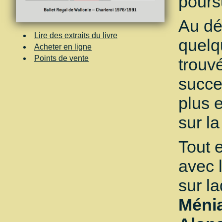
pours
Au dé
Lire des extraits du livre
quelq
Acheter en ligne
Points de vente
trouv
succe
plus 
sur la
Tout 
avec 
sur la
Ménia