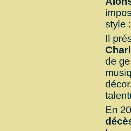
Alon
impos
style 
Il pr
Charl
de ge
musiq
décor
talent
En 2
décè