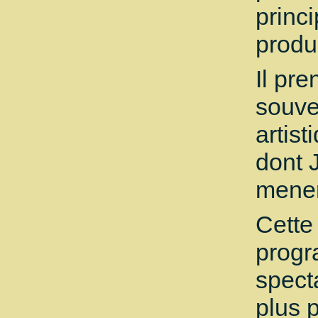
princi
produ
Il pr
souve
artis
dont 
mener
Cette
progr
spect
plus 