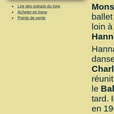
Mon
Lire des extraits du livre
Acheter en ligne
balle
Points de vente
loin 
Hann
Hanna
dans
Charl
réuni
le
Bal
tard. 
en 19