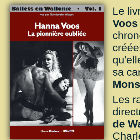
Le li
Voos 
chron
créée
qu'el
sa car
Mons 
Les r
direc
de Wa
Charl