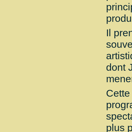
princi
produ
Il pr
souve
artis
dont 
mener
Cette
progr
spect
plus 