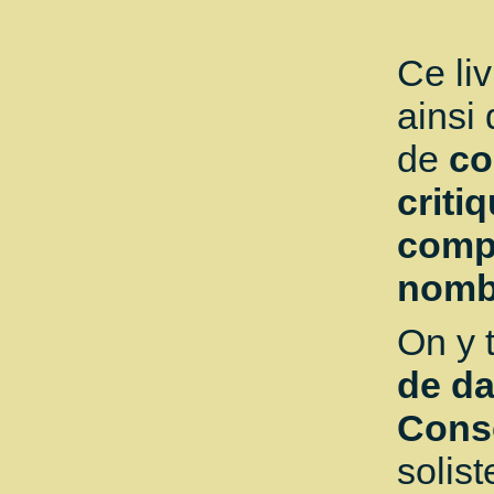
Ce li
ainsi
de
co
criti
compl
nombr
On y 
de d
Conse
solist