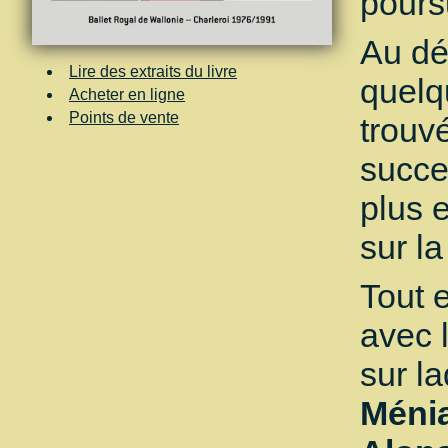
pours
Au dé
Lire des extraits du livre
quelq
Acheter en ligne
Points de vente
trouv
succe
plus 
sur la
Tout 
avec 
sur la
Ménia