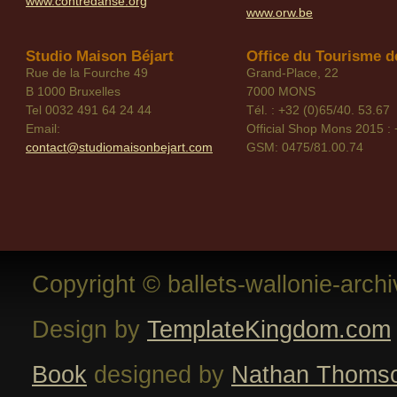
www.contredanse.org
www.orw.be
Studio Maison Béjart
Office du Tourisme de
Rue de la Fourche 49
Grand-Place, 22
B 1000 Bruxelles
7000 MONS
Tel 0032 491 64 24 44
Tél. : +32 (0)65/40. 53.67
Email:
Official Shop Mons 2015 : 
contact@studiomaisonbejart.com
GSM: 0475/81.00.74
Copyright © ballets-wallonie-arch
Design by
TemplateKingdom.com
Book
designed by
Nathan Thoms