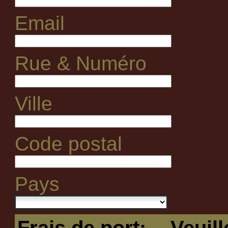
Email
Rue & Numéro
Ville
Code postal
Pays
Frais de port:
-- Veuil