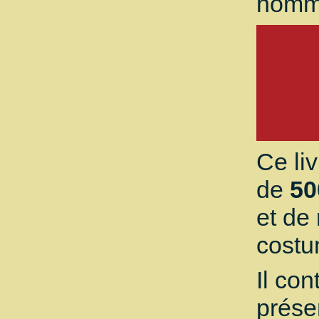
homm
Ce li
de
50
et de
costu
Il con
prése