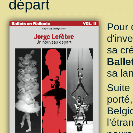
départ
Pour 
d'inv
sa cré
Balle
sa la
Suite
porté,
Belgi
l'étr