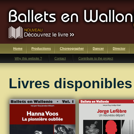
Home
Productions
Choreographer
Dancer
Director
Why this website ?
Contact
Contribute to the project
Livres disponibles