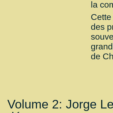
la co
Cette
des p
souve
grand
de Ch
Volume 2: Jorge L