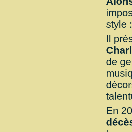
Alon
impos
style 
Il pr
Charl
de ge
musiq
décor
talent
En 2
décè