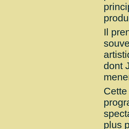
princi
produ
Il pr
souve
artis
dont 
mener
Cette
progr
spect
plus 