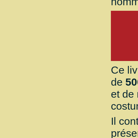
homm
Ce li
de
50
et de
costu
Il con
prése