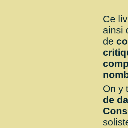
Ce li
ainsi
de
co
criti
compl
nombr
On y 
de d
Conse
solist