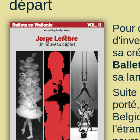
départ
Pour 
d'inv
sa cré
Balle
sa la
Suite
porté,
Belgi
l'étr