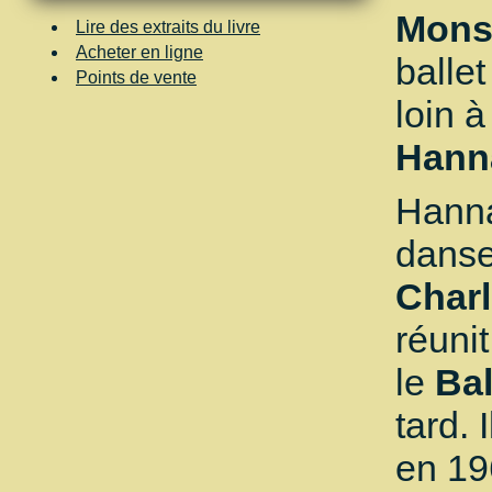
Mon
Lire des extraits du livre
Acheter en ligne
balle
Points de vente
loin 
Hann
Hanna
dans
Charl
réuni
le
Bal
tard. 
en 19