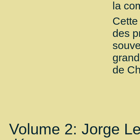
la co
Cette
des p
souve
grand
de Ch
Volume 2: Jorge L