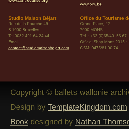
www.contredanse.org
www.orw.be
Studio Maison Béjart
Office du Tourisme de
Rue de la Fourche 49
Grand-Place, 22
B 1000 Bruxelles
7000 MONS
Tel 0032 491 64 24 44
Tél. : +32 (0)65/40. 53.67
Email:
Official Shop Mons 2015 : 
contact@studiomaisonbejart.com
GSM: 0475/81.00.74
Copyright © ballets-wallonie-arch
Design by
TemplateKingdom.com
Book
designed by
Nathan Thoms