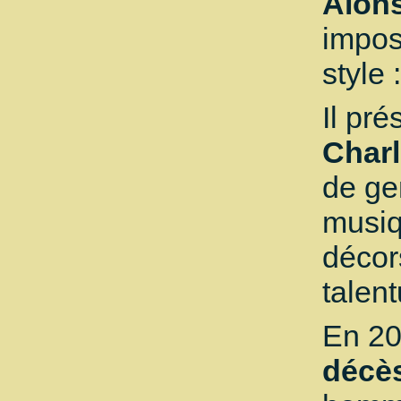
Alon
impos
style 
Il pr
Charl
de ge
musiq
décor
talent
En 2
décè