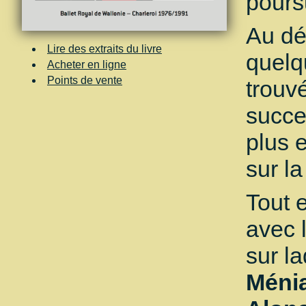
pours
Au dé
Lire des extraits du livre
quelq
Acheter en ligne
Points de vente
trouv
succe
plus 
sur la
Tout 
avec 
sur la
Ménia