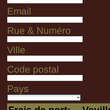
Email
Rue & Numéro
Ville
Code postal
Pays
Frais de port:
-- Veuil