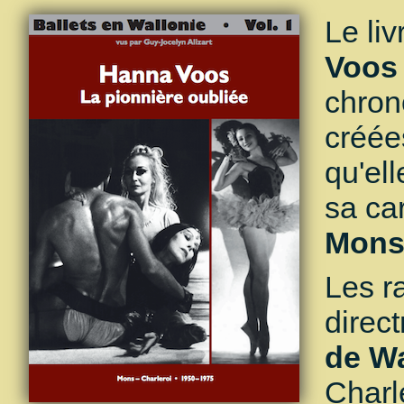
Le li
Voos 
chron
créée
qu'el
sa car
Mons 
Les r
direc
de Wa
Charl