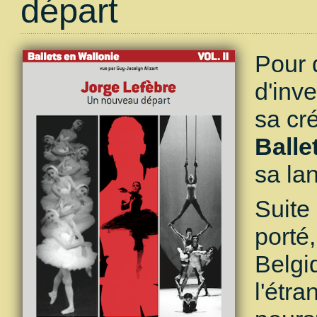
départ
Pour 
d'inv
sa cré
Balle
sa la
Suite
porté,
Belgi
l'étr