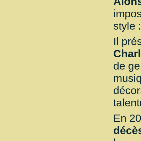
Alon
impos
style 
Il pr
Charl
de ge
musiq
décor
talent
En 2
décè