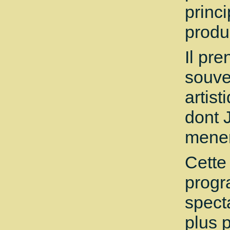
princi
produ
Il pr
souve
artis
dont 
mener
Cette
progr
spect
plus 