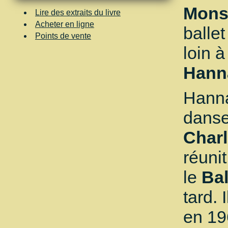
Mon
Lire des extraits du livre
Acheter en ligne
balle
Points de vente
loin 
Hann
Hanna
dans
Charl
réuni
le
Bal
tard. 
en 19