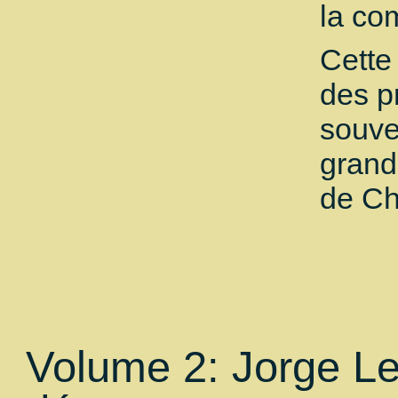
la co
Cette
des p
souve
grand
de Ch
Volume 2: Jorge L