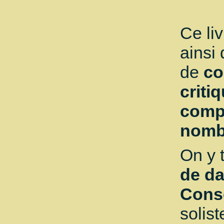
Ce li
ainsi
de
co
criti
compl
nombr
On y 
de d
Conse
solist