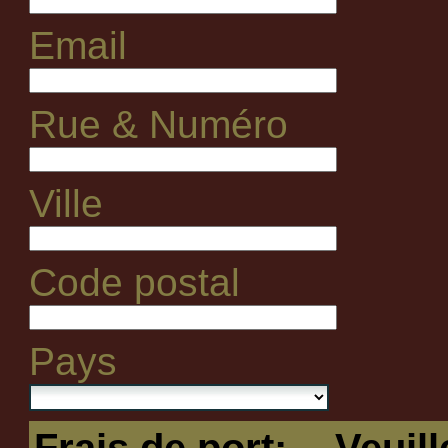
Email
Rue & Numéro
Ville
Code postal
Pays
Frais de port:
-- Veuil