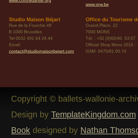
www.contredanse.org
www.orw.be
Studio Maison Béjart
Office du Tourisme de
Rue de la Fourche 49
Grand-Place, 22
B 1000 Bruxelles
7000 MONS
Tel 0032 491 64 24 44
Tél. : +32 (0)65/40. 53.67
Email:
Official Shop Mons 2015 : 
contact@studiomaisonbejart.com
GSM: 0475/81.00.74
Copyright © ballets-wallonie-arch
Design by
TemplateKingdom.com
Book
designed by
Nathan Thoms