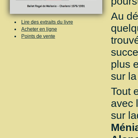
pours
Au dé
Lire des extraits du livre
quelq
Acheter en ligne
Points de vente
trouv
succe
plus 
sur la
Tout 
avec 
sur la
Ménia