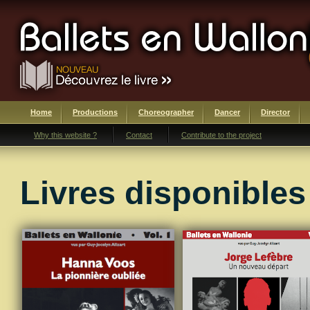
Home
Productions
Choreographer
Dancer
Director
Why this website ?
Contact
Contribute to the project
Livres disponibles