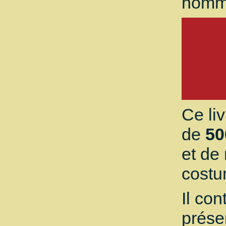
homm
Ce li
de
50
et de
costu
Il con
prése