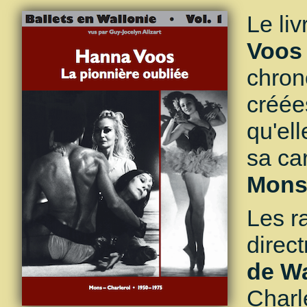
Le li
Voos 
chron
créée
qu'el
sa car
Mons 
Les r
direc
de Wa
Charl