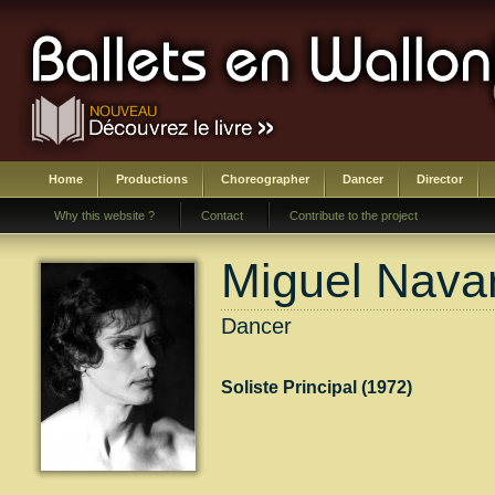
Home
Productions
Choreographer
Dancer
Director
Why this website ?
Contact
Contribute to the project
Miguel Nava
Dancer
Soliste Principal (1972)