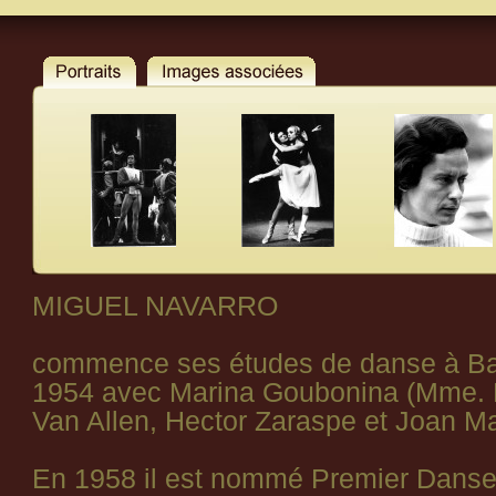
MIGUEL NAVARRO
commence ses études de danse à Ba
1954 avec Marina Goubonina (Mme. 
Van Allen, Hector Zaraspe et Joan Ma
En 1958 il est nommé Premier Danseu