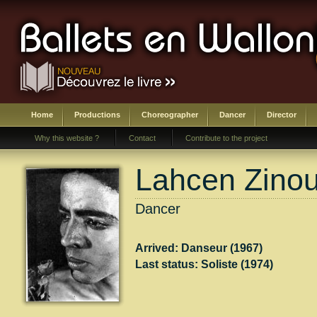
Home
Productions
Choreographer
Dancer
Director
Why this website ?
Contact
Contribute to the project
Lahcen Zino
Dancer
Arrived: Danseur (1967)
Last status: Soliste (1974)