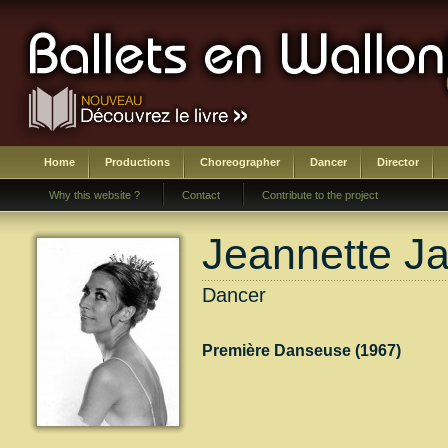
Home
Productions
Choreographer
Dancer
Director
Why this website ?
Contact
Contribute to the project
Jeannette J
Dancer
Première Danseuse (1967)