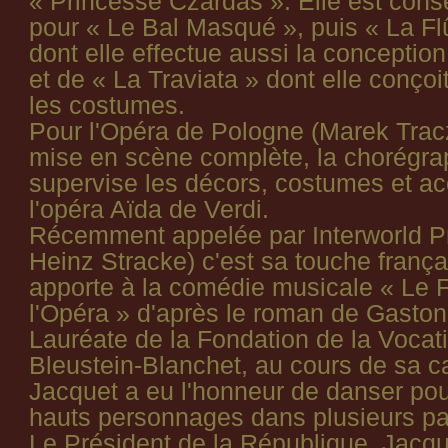
« Princesse Czardas ». Elle est consei
pour « Le Bal Masqué », puis « La F
dont elle effectue aussi la concepti
et de « La Traviata » dont elle conçoi
les costumes.
Pour l'Opéra de Pologne (Marek Tracz)
mise en scène complète, la chorégrap
supervise les décors, costumes et a
l'opéra Aïda de Verdi.
Récemment appelée par Interworld Pr
Heinz Stracke) c'est sa touche frança
apporte à la comédie musicale « Le
l'Opéra » d'après le roman de Gaston
Lauréate de la Fondation de la Vocat
Bleustein-Blanchet, au cours de sa c
Jacquet a eu l'honneur de danser po
hauts personnages dans plusieurs p
Le Président de la République, Jacqu