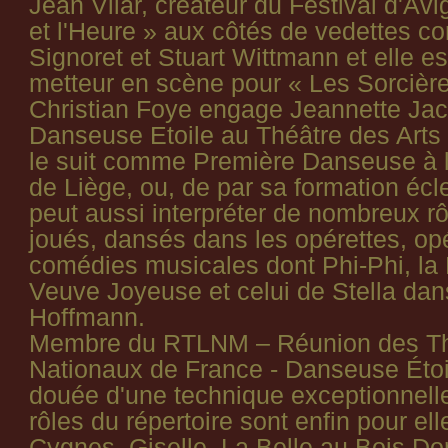
Jean Vilar, créateur du Festival d'Av
et l'Heure » aux côtés de vedettes
Signoret et Stuart Wittmann et elle es
metteur en scène pour « Les Sorcièr
Christian Foye engage Jeannette J
Danseuse Etoile au Théâtre des Arts
le suit comme Première Danseuse à 
de Liège, ou, de par sa formation écle
peut aussi interpréter de nombreux r
joués, dansés dans les opérettes, op
comédies musicales dont Phi-Phi, la 
Veuve Joyeuse et celui de Stella dan
Hoffmann.
Membre du RTLNM – Réunion des Th
Nationaux de France - Danseuse Étoi
douée d'une technique exceptionnelle
rôles du répertoire sont enfin pour el
Cygnes, Giselle, La Belle au Bois Dor