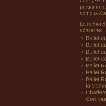
auprï¿½s d
progammes n
complï¿½ter
La recherc
concerne:
Ballet 
Ballet d
Ballet d
Ballet d
Ballet R
Ballet 
Ballet 
la Comm
Charler
Commun