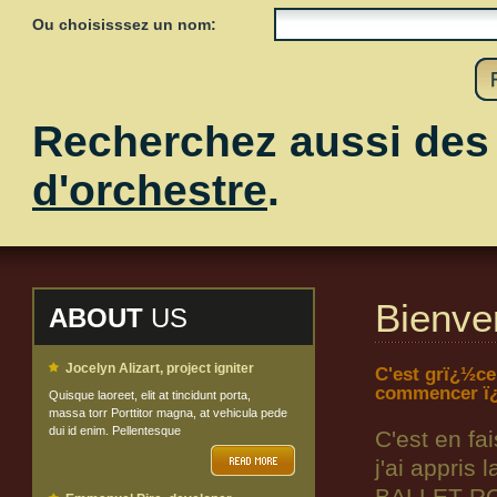
Ou choisisssez un nom:
Recherchez aussi de
d'orchestre
.
Bienve
ABOUT
US
Jocelyn Alizart, project igniter
C'est grï¿½ce
commencer ï¿
Quisque laoreet, elit at tincidunt porta,
massa torr Porttitor magna, at vehicula pede
dui id enim. Pellentesque
C'est en fa
j'ai appris