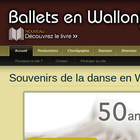
Accueil
Productions
Chorégraphe
Danseur
Directeur
Pourquoi ce site ?
Contact
Participer au site
Souvenirs de la danse en 