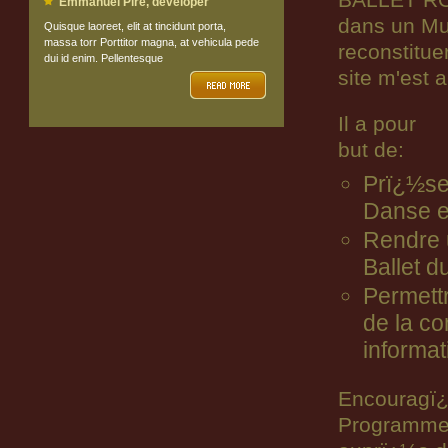
BALLET ROY
Emmanuel Pire, developer
dans un Mu
Quisque laoreet, elit at tincidunt porta,
massa torr Porttitor magna, at vehicula pede
reconstitue
dui id enim. Pellentesque
site m'est 
Il a pour
but de:
Prï¿½ser
Danse e
Rendre
Ballet 
Permett
de la c
informat
Encouragï¿½
Programmes,