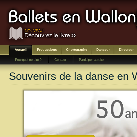
Accueil
Productions
Chorégraphe
Danseur
Directeur
Pourquoi ce site ?
Contact
Participer au site
Souvenirs de la danse en 