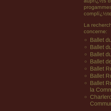
auprï¿½s d
progammes n
complï¿½ter
La recherc
concerne:
Ballet 
Ballet d
Ballet d
Ballet d
Ballet R
Ballet 
Ballet 
la Comm
Charler
Commun