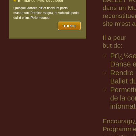
BALLET ROY
Emmanuel Pire, developer
dans un Mu
Quisque laoreet, elit at tincidunt porta,
massa torr Porttitor magna, at vehicula pede
reconstitue
dui id enim. Pellentesque
site m'est 
Il a pour
but de:
Prï¿½ser
Danse e
Rendre
Ballet 
Permett
de la c
informat
Encouragï¿½
Programmes,