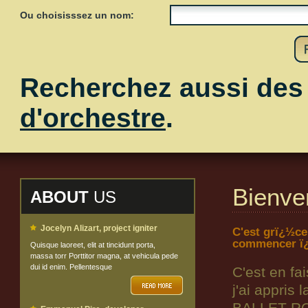
Ou choisisssez un nom:
Recherchez aussi de
d'orchestre
.
Bienve
ABOUT
US
Jocelyn Alizart, project igniter
C'est grï¿½ce
commencer ï¿
Quisque laoreet, elit at tincidunt porta,
massa torr Porttitor magna, at vehicula pede
dui id enim. Pellentesque
C'est en fa
j'ai appris