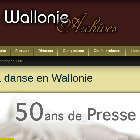
aphe
Danseur
Directeur
Compositeur
Chef d'orchestre
Livre
articiper au site
a danse en Wallonie