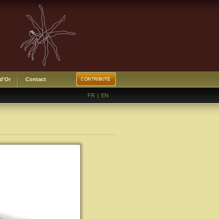
 d'Or
Contact
FR
|
EN