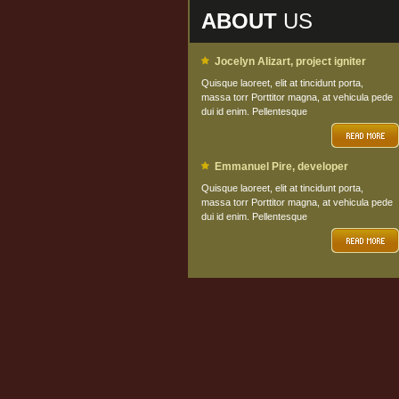
ABOUT
US
Jocelyn Alizart, project igniter
Quisque laoreet, elit at tincidunt porta,
massa torr Porttitor magna, at vehicula pede
dui id enim. Pellentesque
Emmanuel Pire, developer
Quisque laoreet, elit at tincidunt porta,
massa torr Porttitor magna, at vehicula pede
dui id enim. Pellentesque