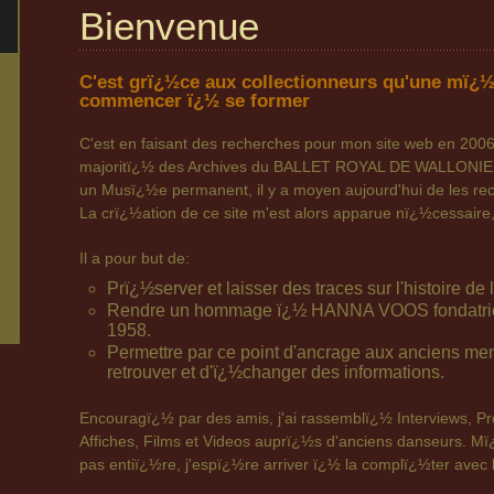
Bienvenue
C'est grï¿½ce aux collectionneurs qu'une mï¿½
commencer ï¿½ se former
C'est en faisant des recherches pour mon site web en 2006 q
majoritï¿½ des Archives du BALLET ROYAL DE WALLONIE. 
un Musï¿½e permanent, il y a moyen aujourd'hui de les reco
La crï¿½ation de ce site m'est alors apparue nï¿½cessaire,
Il a pour but de:
Prï¿½server et laisser des traces sur l'histoire d
Rendre un hommage ï¿½ HANNA VOOS fondatrice
1958.
Permettre par ce point d'ancrage aux anciens m
retrouver et d'ï¿½changer des informations.
Encouragï¿½ par des amis, j'ai rassemblï¿½ Interviews, P
Affiches, Films et Videos auprï¿½s d'anciens danseurs. Mï
pas entiï¿½re, j'espï¿½re arriver ï¿½ la complï¿½ter avec l