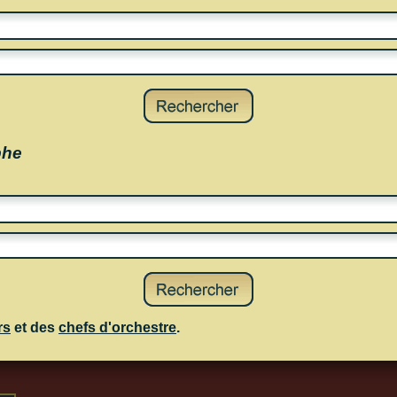
phe
rs
et des
chefs d'orchestre
.