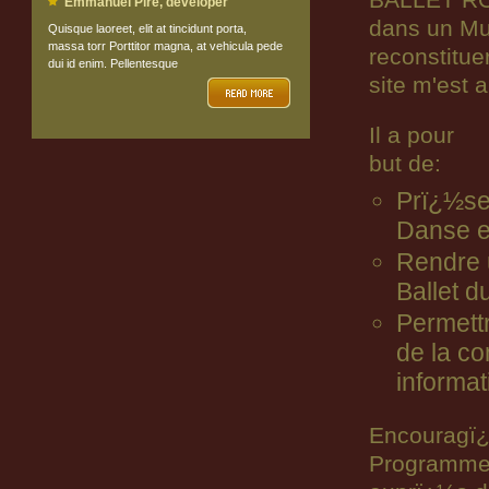
BALLET ROY
Emmanuel Pire, developer
dans un Mu
Quisque laoreet, elit at tincidunt porta,
massa torr Porttitor magna, at vehicula pede
reconstitue
dui id enim. Pellentesque
site m'est 
Il a pour
but de:
Prï¿½ser
Danse e
Rendre
Ballet 
Permett
de la c
informat
Encouragï¿½
Programmes,