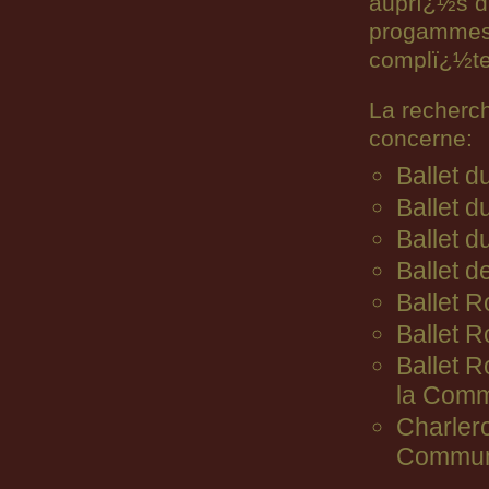
auprï¿½s d
progammes n
complï¿½ter
La recherc
concerne:
Ballet 
Ballet d
Ballet d
Ballet d
Ballet R
Ballet 
Ballet 
la Comm
Charler
Commun