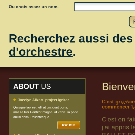
Ou choisisssez un nom:
Recherchez aussi de
d'orchestre
.
Bienve
ABOUT
US
Jocelyn Alizart, project igniter
C'est grï¿½ce
commencer ï¿
Quisque laoreet, elit at tincidunt porta,
massa torr Porttitor magna, at vehicula pede
dui id enim. Pellentesque
C'est en fa
j'ai appris