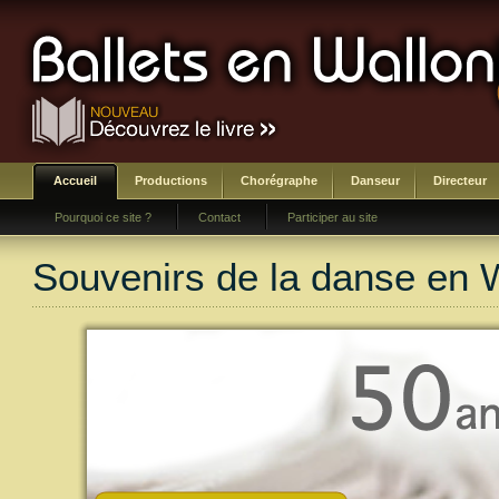
Accueil
Productions
Chorégraphe
Danseur
Directeur
Pourquoi ce site ?
Contact
Participer au site
Souvenirs de la danse en 